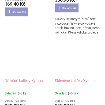
350,90 Kč
je
169,40 Kč
4,4
Do košíku
z
Do košíku
5
Kuličky, se kterými si můžete
hvězdiček.
vyzkoušet, jaký zvuk vydává
korek, bavlna, ocel, dřevo, nebo
rolnička. Která kulička projede
dráhu rychleji, která pomaleji a
jak silný vydávají zvuk?
Dřevěné kuličky Xyloba
Skleněné kuličky Xyloba
Skladem
(>5 ks)
Skladem
(>5 ks)
Průměrné
Průměrné
hodnocení
hodnocení
290 Kč bez DPH
290 Kč bez DPH
produktu
produktu