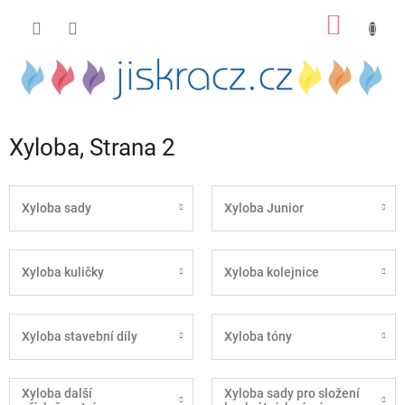
Přejít
NÁKUP
na
obsah
KOŠÍK
Xyloba
, Strana 2
Xyloba sady
Xyloba Junior
Xyloba kuličky
Xyloba kolejnice
Xyloba stavební díly
Xyloba tóny
Xyloba další
Xyloba sady pro složení