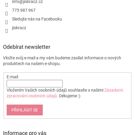
í
info
@
jiskracz.cz
k
y
775 987 967
v
Sledujte nás na Facebooku
ý
p
jiskracz
i
s
u
Odebírat newsletter
Vložte svůj e-mail a my vám budeme zasílat informace o nových
produktech na našem e-shopu.
E-mail
Vložením Vašich osobních údajů souhlasíte s našimi
Zásadami
zpracování osobních údajů
. Děkujeme :)
PŘIHLÁSIT SE
Informace pro vás