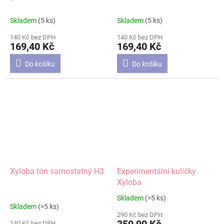
Skladem
(5 ks)
Skladem
(5 ks)
140 Kč bez DPH
140 Kč bez DPH
169,40 Kč
169,40 Kč
Do košíku
Do košíku
Xyloba tón samostatný H3
Experimentální kuličky
Xyloba
Skladem
(>5 ks)
Průměrné
Skladem
(>5 ks)
hodnocení
290 Kč bez DPH
produktu
140 Kč bez DPH