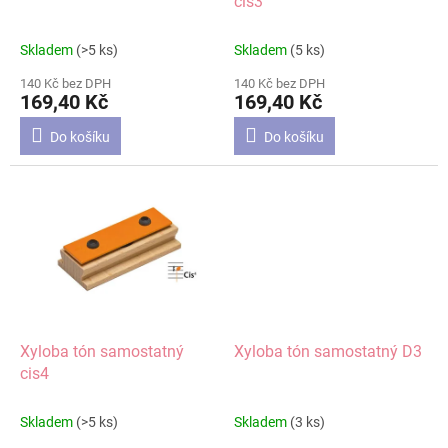
u
cis3
k
t
Skladem
(>5 ks)
Skladem
(5 ks)
ů
140 Kč bez DPH
140 Kč bez DPH
169,40 Kč
169,40 Kč
Do košíku
Do košíku
Xyloba tón samostatný
Xyloba tón samostatný D3
cis4
Skladem
(>5 ks)
Skladem
(3 ks)