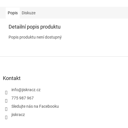
Popis
Diskuze
Detailní popis produktu
Popis produktu není dostupný
Z
á
p
a
Kontakt
t
í
info
@
jiskracz.cz
775 987 967
Sledujte nás na Facebooku
jiskracz