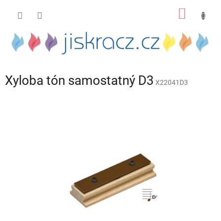
Přejít
NÁKUP
na
obsah
KOŠÍK
Xyloba tón samostatný D3
X22041D3