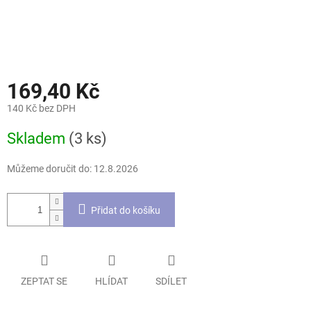
169,40 Kč
140 Kč bez DPH
Měrná
Skladem
(3 ks)
cena:
Můžeme doručit do:
12.8.2026
Přidat do košíku
ZEPTAT SE
HLÍDAT
SDÍLET