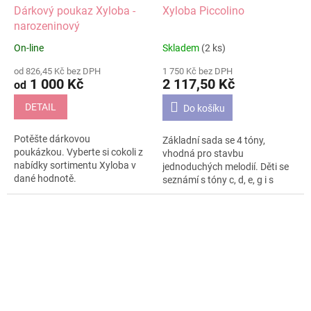
Dárkový poukaz Xyloba -
Xyloba Piccolino
narozeninový
On-line
Skladem
(2 ks)
Průměrné
Průměrné
hodnocení
hodnocení
od 826,45 Kč bez DPH
1 750 Kč bez DPH
produktu
produktu
1 000 Kč
2 117,50 Kč
od
je
je
5,0
4,9
DETAIL
Do košíku
z
z
5
5
Potěšte dárkovou
Základní sada se 4 tóny,
hvězdiček.
hvězdiček.
poukázkou. Vyberte si cokoli z
vhodná pro stavbu
nabídky sortimentu Xyloba v
jednoduchých melodií. Děti se
dané hodnotě.
seznámí s tóny c, d, e, g i s
rytmem - jsou zde dvě délky
tónů. Kuličkovou dráhu je dále
možné rozšířit doplňujícími
sadami (na Mezzo, či
Orchestru), nebo dokoupením
jednotlivých dílů podle Vašich
potřeb. Přesný obsah sady si
prohlédněte na druhém
obrázku.