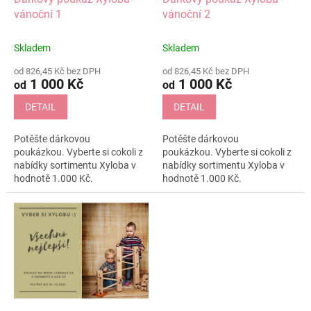
u
vánoční 1
vánoční 2
k
t
Skladem
Skladem
ů
od 826,45 Kč bez DPH
od 826,45 Kč bez DPH
1 000 Kč
1 000 Kč
od
od
DETAIL
DETAIL
Potěšte dárkovou
Potěšte dárkovou
poukázkou. Vyberte si cokoli z
poukázkou. Vyberte si cokoli z
nabídky sortimentu Xyloba v
nabídky sortimentu Xyloba v
hodnotě 1.000 Kč.
hodnotě 1.000 Kč.