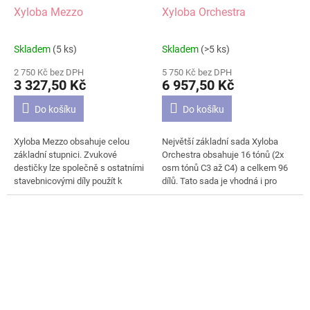
Xyloba Mezzo
Xyloba Orchestra
Skladem
(5 ks)
Skladem
(>5 ks)
Průměrné
Průměrné
hodnocení
hodnocení
2 750 Kč bez DPH
5 750 Kč bez DPH
produktu
produktu
3 327,50 Kč
6 957,50 Kč
je
je
4,1
4,7
Do košíku
Do košíku
z
z
5
5
Xyloba Mezzo obsahuje celou
Největší základní sada Xyloba
hvězdiček.
hvězdiček.
základní stupnici. Zvukové
Orchestra obsahuje 16 tónů (2x
destičky lze společně s ostatními
osm tónů C3 až C4) a celkem 96
stavebnicovými díly použít k
dílů. Tato sada je vhodná i pro
sestavení kuličkové dráhy hrající
větší skupiny
mnoho různých melodií. Přesný
stavebníků/skladatelů. Zvukové
rozsah sady si můžete
destičky kuličkové dráhy se
prohlédnout na druhém obrázku.
rozezvučí do mnoha melodií. Dle
přiloženého návodu můžete
sestavit několik drobných
skladeb. Vaší fantazii se však
meze nekladou. Přesný obsah
sady Orchestra si můžete