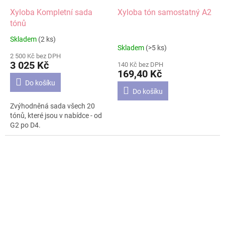
Xyloba Kompletní sada
Xyloba tón samostatný A2
tónů
Skladem
(2 ks)
Průměrné
Skladem
(>5 ks)
hodnocení
2 500 Kč bez DPH
produktu
3 025 Kč
140 Kč bez DPH
je
169,40 Kč
5,0
Do košíku
z
Do košíku
5
Zvýhodněná sada všech 20
hvězdiček.
tónů, které jsou v nabídce - od
G2 po D4.