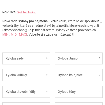
NOVINKA:
Xyloba Junior
Nová řada
Xyloby pro nejmenší
- velké koule, které nejde spolknout :),
velké dráhy, které se snadno staví, bytelné díly, které všechno vydrží
(skoro všechno ;) To je mladší sestra Xyloby ve třech provedeních -
MINI
,
MIDI
,
MAXI
. Vyberte si a zábava může začít!
Xyloba sady
Xyloba Junior
Xyloba kuličky
Xyloba kolejnice
Xyloba stavební díly
Xyloba tóny