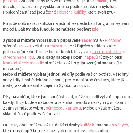
půltónů.
Součástí sady Mezzo a Orchestra je také
palička
, která
dovoluje hrát na tóny vyskládané na podložce jako na
xylofon
.
Poslední částí sad jsou černé
skleněné kuličky
, které tvoří zvuk.
Při jízdě dolů naráží kulička na jednotlivé destičky s tóny, a tím vytváří
melodii.
Jak Xyloba funguje, se můžete podívat
zde
.
Xylobu si můžete vybrat buď v připravené
sadě
: malá -
Piccolino
,
střední -
Mezzo
, velká -
Orchestra
, v rozšiřujících sadách, které
pokrývají "přechod" od jedné velikosti k té vyšší: z
malé na střední
, ze
střední na velkou
. Další sady nabízejí složení
nápěvů
různých písní.
Konkrétní celé melodie
si můžete složit s připravenými sadami (i s
návodem).
Nebo si můžete vybírat jednotlivé díly
podle vašich potřeb. Všechny
sady i díly k sobě dokonale pasují, proto není problém kusy, které již
máte, jakkoli rozšířit a zájem o Xylobu tak oživit.
Díky
návodům
, které jsou součástí sad, může melodii vytvořit opravdu
každý. Brzy bude v nabídce také kniha návodů s českými písničkami.
Zatím si můžete vybrat
německou variantu
. Melodie však můžete
skládat čistě podle vaší fantazie.
Hru s Xylobou můžete oživit dalšími
druhy
kuliček
- sadou
dřevěných
,
které obsahují 9 kuliček z různých druhů dřev, nebo sadou