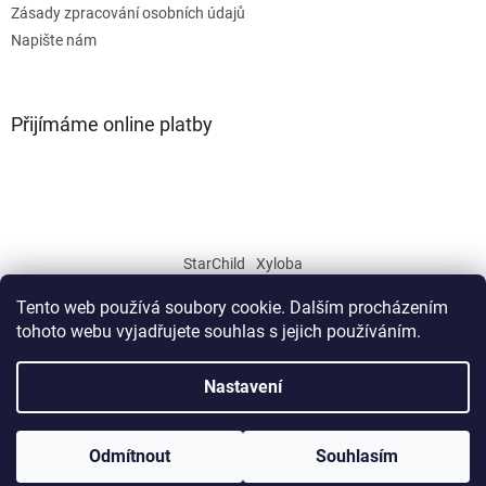
Zásady zpracování osobních údajů
Napište nám
Přijímáme online platby
StarChild
Xyloba
Tento web používá soubory cookie. Dalším procházením
tohoto webu vyjadřujete souhlas s jejich používáním.
Vytvořil Shoptet
Nastavení
Copyright 2026
JISKRA CZ
. Všechna práva vyhrazena.
Odmítnout
Souhlasím
Přejeme vám šťastný nový rok! Ať vám hraje všemi barvami :)