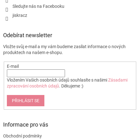
v
Sledujte nás na Facebooku
ý
p
jiskracz
i
s
u
Odebírat newsletter
Vložte svůj e-mail a my vám budeme zasílat informace o nových
produktech na našem e-shopu.
E-mail
Vložením Vašich osobních údajů souhlasíte s našimi
Zásadami
zpracování osobních údajů
. Děkujeme :)
PŘIHLÁSIT SE
Informace pro vás
Obchodní podmínky