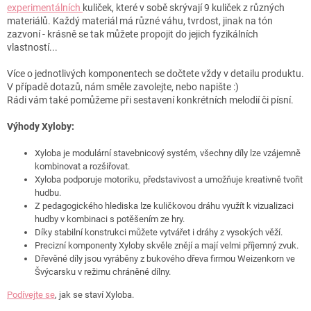
experimentálních
kuliček, které v sobě skrývají 9 kuliček z různých
materiálů. Každý materiál má různé váhu, tvrdost, jinak na tón
zazvoní - krásně se tak můžete propojit do jejich fyzikálních
vlastností...
Více o jednotlivých komponentech se dočtete vždy v detailu produktu.
V případě dotazů, nám směle zavolejte, nebo napište :)
Rádi vám také pomůžeme při sestavení konkrétních melodií či písní.
Výhody Xyloby:
Xyloba je modulární stavebnicový systém, všechny díly lze vzájemně
kombinovat a rozšiřovat.
Xyloba podporuje motoriku, představivost a umožňuje kreativně tvořit
hudbu.
Z pedagogického hlediska lze kuličkovou dráhu využít k vizualizaci
hudby v kombinaci s potěšením ze hry.
Díky stabilní konstrukci můžete vytvářet i dráhy z vysokých věží.
Precizní komponenty Xyloby skvěle znějí a mají velmi příjemný zvuk.
Dřevěné díly jsou vyráběny z bukového dřeva firmou Weizenkorn ve
Švýcarsku v režimu chráněné dílny.
Podívejte se
, jak se staví Xyloba.