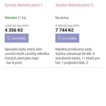
Xyloba Melodie písní 1
Xyloba Melodie písní 2
Skladem
(1 ks)
Na dotaz
Průměrné
Průměrné
hodnocení
hodnocení
3 600 Kč bez DPH
6 400 Kč bez DPH
produktu
produktu
4 356 Kč
7 744 Kč
je
je
5,0
4,6
Do košíku
Do košíku
z
z
5
5
Speciální sada, která vám
Největší prodávaná sada
hvězdiček.
hvězdiček.
umožní složit začátky několika
Xyloba (obsahuje 98 dílů: 8
různých písní jako např.:
stavebních bloků, 11 bloků pro
- Sur le pont
tón, 1 průjezdní blok, 2
- Der Mond ist aufgegangen
startovací bloky, 1 start ve věži,
- Oh, when the Saints
4 základové desky, 8 krátky´ch
- Tichá noc (Stille Nacht)
kolejnic, 1 dlouhá kolejnice, 6
osminovy´ch drah, 2 dráhy pro
Sada má 51 dílů. Doporučená
osminovou notou, 3 dráhy
věková kategorie 5+.
osminová triola, 1 dráha
osminová tečkovaná, 1
křižovatka, 1 přepínač, 6
kuliček, 26 tónů, 1 pomlka, 1