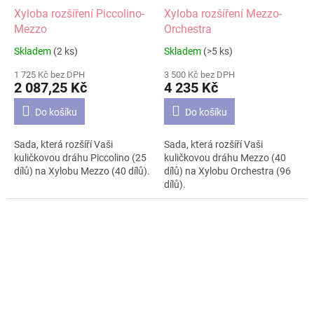
prohlédnout na druhém obrázku.
Xyloba rozšíření Piccolino-
Xyloba rozšíření Mezzo-
Mezzo
Orchestra
Skladem
(2 ks)
Skladem
(>5 ks)
Průměrné
Průměrné
hodnocení
hodnocení
1 725 Kč bez DPH
3 500 Kč bez DPH
produktu
produktu
2 087,25 Kč
4 235 Kč
je
je
5,0
4,6
Do košíku
Do košíku
z
z
5
5
Sada, která rozšíří Vaši
Sada, která rozšíří Vaši
hvězdiček.
hvězdiček.
kuličkovou dráhu Piccolino (25
kuličkovou dráhu Mezzo (40
dílů) na Xylobu Mezzo (40 dílů).
dílů) na Xylobu Orchestra (96
dílů).