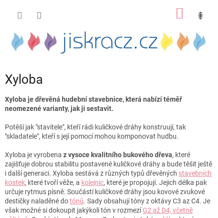
Přejít
NÁKUP
na
obsah
KOŠÍK
Xyloba
Xyloba je dřevěná hudební stavebnice, která nabízí téměř
neomezené varianty, jak ji sestavit.
Potěší jak "stavitele", kteří rádi kuličkové dráhy konstruují, tak
"skladatele", kteří s její pomocí mohou komponovat hudbu.
Xyloba je vyrobena
z vysoce kvalitního bukového dřeva
, které
zajišťuje dobrou stabilitu postavené kuličkové dráhy a bude těšit ještě
i další generaci. Xyloba sestává z různých typů dřevěných
stavebních
kostek
, které tvoří věže, a
kolejnic
, které je propojují. Jejich délka pak
určuje rytmus písně. Součástí kuličkové dráhy jsou kovové zvukové
destičky naladěné do
tónů
. Sady obsahují tóny z oktávy C3 az C4. Je
však možné si dokoupit jakýkoli tón v rozmezí
G2 až D4, včetně