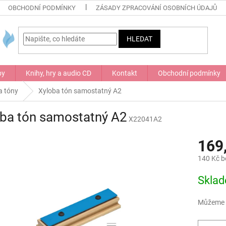
OBCHODNÍ PODMÍNKY
ZÁSADY ZPRACOVÁNÍ OSOBNÍCH ÚDAJŮ
HLEDAT
by
Knihy, hry a audio CD
Kontakt
Obchodní podmínky
a tóny
Xyloba tón samostatný A2
oba tón samostatný A2
X22041A2
169
140 Kč 
Měrná
Skla
cena:
Můžeme d