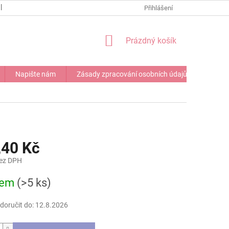
NAPIŠTE NÁM
Přihlášení
NÁKUPNÍ
Prázdný košík
KOŠÍK
Napište nám
Zásady zpracování osobních údajů
,40 Kč
bez DPH
dem
(>5 ks)
oručit do:
12.8.2026