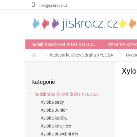
Přejít
info@jiskracz.cz
na
obsah
hudební kuličková dráha XYLOBA
Výtvarné potře
Domů
hudební kuličková dráha XYLOBA
Xylob
P
Xyl
o
Přeskočit
s
Kategorie
kategorie
t
r
hudební kuličková dráha XYLOBA
a
Xyloba sady
n
Xyloba Junior
n
í
Xyloba kuličky
p
Xyloba kolejnice
a
Xyloba stavební díly