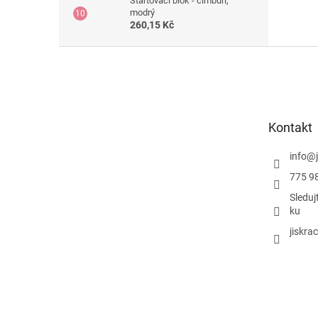
Startovací blok - cimbuří,
modrý
260,15 Kč
Z
á
p
a
t
Kontakt
í
info
@
775 9
Sleduj
ku
jiskra