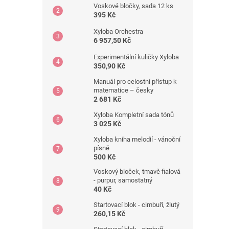
Voskové bločky, sada 12 ks
395 Kč
Xyloba Orchestra
6 957,50 Kč
Experimentální kuličky Xyloba
350,90 Kč
Manuál pro celostní přístup k
matematice – česky
2 681 Kč
Xyloba Kompletní sada tónů
3 025 Kč
Xyloba kniha melodií - vánoční
písně
500 Kč
Voskový bloček, tmavě fialová
- purpur, samostatný
40 Kč
Startovací blok - cimbuří, žlutý
260,15 Kč