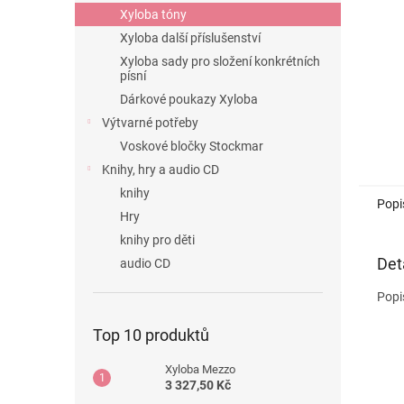
n
Xyloba tóny
e
Xyloba další příslušenství
l
Xyloba sady pro složení konkrétních
písní
Dárkové poukazy Xyloba
Výtvarné potřeby
Voskové bločky Stockmar
Knihy, hry a audio CD
knihy
Popi
Hry
knihy pro děti
Det
audio CD
Popi
Top 10 produktů
Xyloba Mezzo
3 327,50 Kč