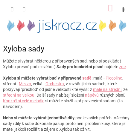
Přejít
NÁKUP
na
obsah
KOŠÍK
Xyloba sady
Můžete si vybrat některou z připravených sad, nebo si poskládat
Xylobu přesně podle svého :)
Sady pro konkrétní písně
najdete
zde
.
Xylobu si můžete vybrat buď v připravené
sadě
: malá -
Piccolino
,
střední -
Mezzo
, velká -
Orchestra
, v rozšiřujících sadách, které
pokrývají "přechod" od jedné velikosti k té vyšší: z
malé na střední
, ze
střední na velkou
. Další sady nabízejí složení
nápěvů
různých písní.
Konkrétní celé melodie
si můžete složit s připravenými sadami (i s
návodem).
Nebo si můžete vybírat jednotlivé díly
podle vašich potřeb. Všechny
sady i díly k sobě dokonale pasují, proto není problém kusy, které již
máte, jakkoli rozšířit a zájem o Xylobu tak oživit.