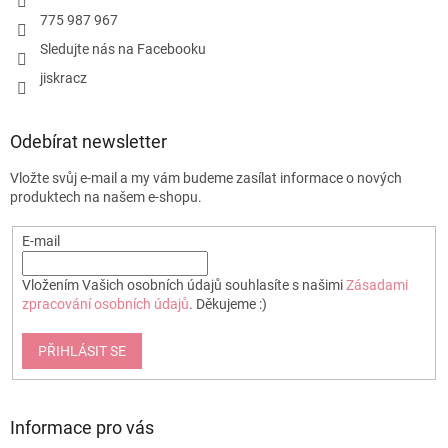
r
první části 12 písní:
775 987 967
v
- Sur le pont
Sledujte nás na Facebooku
k
- Der Mond ist aufgegangen
y
- Oh, when the Saints
jiskracz
v
- Tichá noc (Stille Nacht)
ý
- Bratře Kubo (Frere Jacques)
p
- Row, row, row
Odebírat newsletter
i
- Summ, summ
s
- Bella Bimba
Vložte svůj e-mail a my vám budeme zasílat informace o nových
u
- Hodně štěstí, zdraví (Happy
produktech na našem e-shopu.
Birthday)
- Weisst du, wieviel Sternlein
E-mail
stehen
- Hänschen klein
- L’iverno
Vložením Vašich osobních údajů souhlasíte s našimi
Zásadami
Rádi bychom vás upozornili, že
zpracování osobních údajů
. Děkujeme :)
neobsahuje všech osm tónů
oktávy (obsahuje jen ty tóny,
PŘIHLÁSIT SE
kterých je třeba do skladeb),
tóny lze však přiobjednat
jednotlivě. Doporučená věková
kategorie 5+.
Informace pro vás