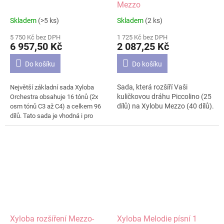
Mezzo
Skladem
(>5 ks)
Skladem
(2 ks)
Průměrné
Průměrné
hodnocení
hodnocení
5 750 Kč bez DPH
1 725 Kč bez DPH
produktu
produktu
6 957,50 Kč
2 087,25 Kč
je
je
4,7
5,0
Do košíku
Do košíku
z
z
5
5
Sada, která rozšíří Vaši
Největší základní sada Xyloba
hvězdiček.
hvězdiček.
kuličkovou dráhu Piccolino (25
Orchestra obsahuje 16 tónů (2x
dílů) na Xylobu Mezzo (40 dílů).
osm tónů C3 až C4) a celkem 96
dílů. Tato sada je vhodná i pro
větší skupiny
stavebníků/skladatelů. Zvukové
destičky kuličkové dráhy se
rozezvučí do mnoha melodií. Dle
přiloženého návodu můžete
sestavit několik drobných
skladeb. Vaší fantazii se však
meze nekladou. Přesný obsah
sady Orchestra si můžete
prohlédnout na druhém obrázku.
Xyloba rozšíření Mezzo-
Xyloba Melodie písní 1