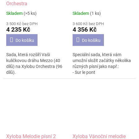
Orchestra
Skladem
(>5 ks)
Skladem
(1 ks)
Průměrné
Průměrné
hodnocení
hodnocení
3 500 Kč bez DPH
3 600 Kč bez DPH
produktu
produktu
4 235 Kč
4 356 Kč
je
je
4,6
5,0
Do košíku
Do košíku
z
z
5
5
Sada, která rozšíří Vaši
Speciální sada, která vám
hvězdiček.
hvězdiček.
kuličkovou dráhu Mezzo (40
umožní složit začátky několika
dílů) na Xylobu Orchestra (96
různých písní jako např.:
dílů).
- Sur le pont
- Der Mond ist aufgegangen
- Oh, when the Saints
- Tichá noc (Stille Nacht)
Sada má 51 dílů. Doporučená
věková kategorie 5+.
Xyloba Melodie písní 2
Xyloba Vánoční melodie