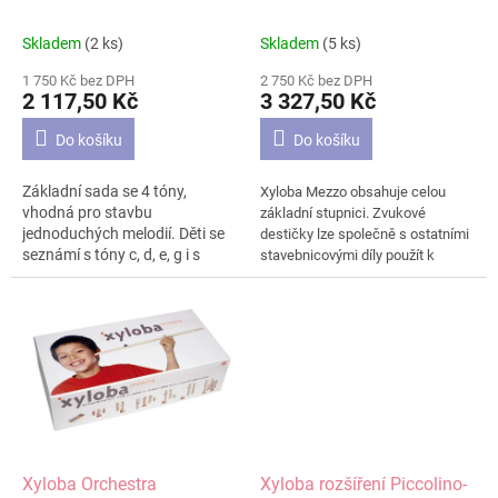
u
k
Skladem
(2 ks)
Skladem
(5 ks)
Průměrné
Průměrné
t
hodnocení
hodnocení
ů
1 750 Kč bez DPH
2 750 Kč bez DPH
produktu
produktu
2 117,50 Kč
3 327,50 Kč
je
je
4,9
4,1
Do košíku
Do košíku
z
z
5
5
Základní sada se 4 tóny,
Xyloba Mezzo obsahuje celou
hvězdiček.
hvězdiček.
vhodná pro stavbu
základní stupnici. Zvukové
jednoduchých melodií. Děti se
destičky lze společně s ostatními
seznámí s tóny c, d, e, g i s
stavebnicovými díly použít k
rytmem - jsou zde dvě délky
sestavení kuličkové dráhy hrající
tónů. Kuličkovou dráhu je dále
mnoho různých melodií. Přesný
možné rozšířit doplňujícími
rozsah sady si můžete
sadami (na Mezzo, či
prohlédnout na druhém obrázku.
Orchestru), nebo dokoupením
jednotlivých dílů podle Vašich
potřeb. Přesný obsah sady si
prohlédněte na druhém
obrázku.
Xyloba Orchestra
Xyloba rozšíření Piccolino-