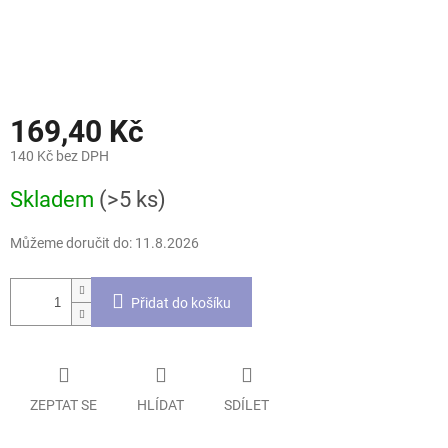
169,40 Kč
140 Kč bez DPH
Měrná
Skladem
(>5 ks)
cena:
Můžeme doručit do:
11.8.2026
Přidat do košíku
ZEPTAT SE
HLÍDAT
SDÍLET