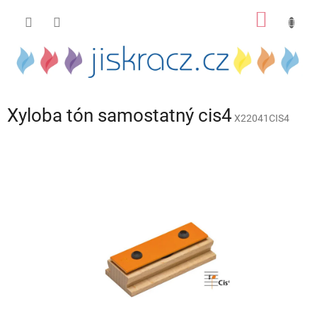
Přejít
NÁKUP
na
obsah
KOŠÍK
Xyloba tón samostatný cis4
X22041CIS4