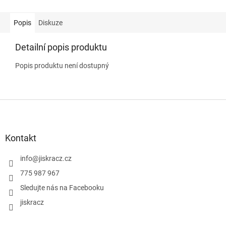
Popis
Diskuze
Detailní popis produktu
Popis produktu není dostupný
Z
á
p
a
Kontakt
t
í
info
@
jiskracz.cz
775 987 967
Sledujte nás na Facebooku
jiskracz