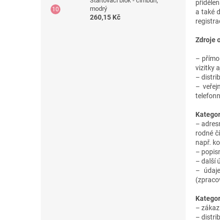
Startovací blok - cimbuří,
přidělen
modrý
a také 
260,15 Kč
registra
Zdroje 
– přímo 
vizitky aj
– distri
– veřej
telefon
Kategor
– adresn
rodné č
např. ko
– popisn
– další 
– údaje
(zpracov
Kategor
– zákaz
– distri