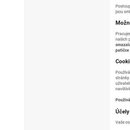
Postoup
jsou sml
Možno
Pracuje
našich 
smazala
patičce
Cooki
Používá
stránky
uživate
navštívi
Používá
Účely
Vaše os