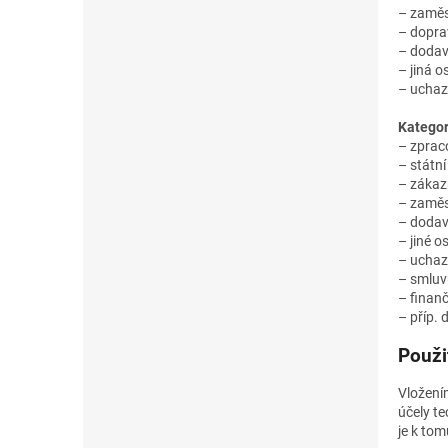
– zaměs
– dopra
– dodav
– jiná o
– uchaz
Kategor
– zprac
– státní
– zákazn
– zaměs
– dodav
– jiné o
– uchaz
– smluvn
– finanč
– příp. 
Použi
Vložení
účely t
je k tom