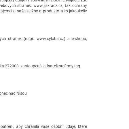
subjekty údajů) v souvislosti s GDPR. Najdete zde
webových stránek: www.jiskracz.cz, tak ochrany
ájemci o naše služby a produkty, a to jakoukoliv
ých stránek (např. www.xyloba.cz) a e-shopů,
ka 272008, zastoupená jednatelkou firmy Ing.
lonec nad Nisou
patření, aby chránila vaše osobní údaje, které