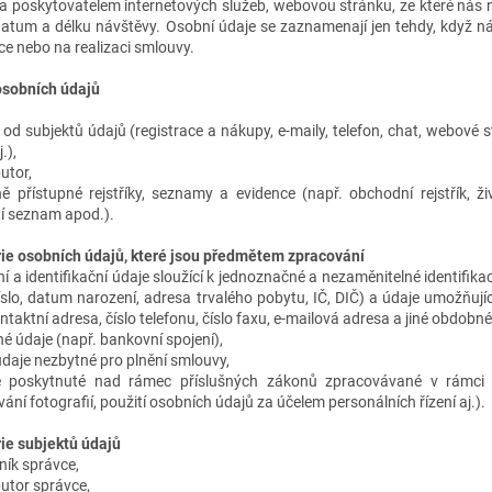
a poskytovatelem internetových služeb, webovou stránku, ze které nás na
datum a délku návštěvy. Osobní údaje se zaznamenají jen tehdy, když nám
ce nebo na realizaci smlouvy.
osobních údajů
od subjektů údajů (registrace a nákupy, e-maily, telefon, chat, webové s
.),
butor,
ně přístupné rejstříky, seznamy a evidence (např. obchodní rejstřík, živ
ní seznam apod.).
ie osobních údajů, které jsou předmětem zpracování
í a identifikační údaje sloužící k jednoznačné a nezaměnitelné identifikaci 
íslo, datum narození, adresa trvalého pobytu, IČ, DIČ) a údaje umožňují
ntaktní adresa, číslo telefonu, číslo faxu, e-mailová adresa a jiné obdobn
é údaje (např. bankovní spojení),
údaje nezbytné pro plnění smlouvy,
 poskytnuté nad rámec příslušných zákonů zpracovávané v rámci 
ání fotografií, použití osobních údajů za účelem personálních řízení aj.).
ie subjektů údajů
ník správce,
butor správce,