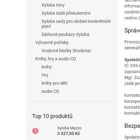
Seznamte
n
Xyloba tóny
informa
e
osobníc
Xyloba další příslušenství
l
cestou (
Xyloba sady pro složení konkrétních
písní
Správ
Dárkové poukazy Xyloba
Provozo
Výtvarné potřeby
seminářů
Voskové bločky Stockmar
Knihy, hry a audio CD
Společn
IČ: 059
knihy
zapsaná
Hry
Mgr. Zu
knihy pro děti
(dále je
audio CD
kontakt
korespo
kontakt
kontakt
Top 10 produktů
Bezpe
Xyloba Mezzo
3 327,50 Kč
Společn