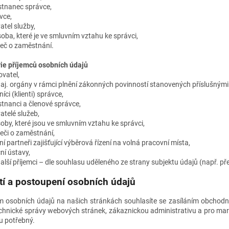
tnanec správce,
vce,
atel služby,
soba, které je ve smluvním vztahu ke správci,
eč o zaměstnání.
ie příjemců osobních údajů
ovatel,
 aj. orgány v rámci plnění zákonných povinností stanovených příslušnými
íci (klienti) správce,
tnanci a členové správce,
atelé služeb,
soby, které jsou ve smluvním vztahu ke správci,
eči o zaměstnání,
í partneři zajišťující výběrová řízení na volná pracovní místa,
ní ústavy,
další příjemci – dle souhlasu uděleného ze strany subjektu údajů (např. př
tí a postoupení osobních údajů
m osobních údajů na našich stránkách souhlasíte se zasíláním obchodn
echnické správy webových stránek, zákaznickou administrativu a pro mar
u potřebný.