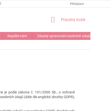
NAPIŠTE NÁM
Přihlášení
NÁKUPNÍ
Prázdný košík
KOŠÍK
Napište nám
Zásady zpracování osobních údajů
me je podle zákona č. 101/2000 Sb., o ochraně
 osobních údajů (dále dle anglické zkratky GDPR),