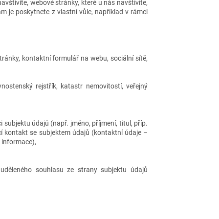
vštívíte, webové stránky, které u nás navštívíte,
 je poskytnete z vlastní vůle, například v rámci
tránky, kontaktní formulář na webu, sociální sítě,
nostenský rejstřík, katastr nemovitostí, veřejný
subjektu údajů (např. jméno, příjmení, titul, příp.
cí kontakt se subjektem údajů (kontaktní údaje –
é informace),
uděleného souhlasu ze strany subjektu údajů