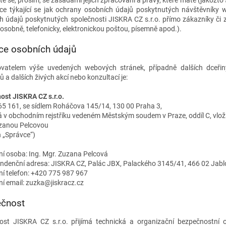
 se, prosím, se zásadami jejich zpracování a právy, které máte (jakožto 
ce týkající se jak ochrany osobních údajů poskytnutých návštěvníky 
h údajů poskytnutých společnosti JISKRA CZ s.r.o. přímo zákazníky či z
osobně, telefonicky, elektronickou poštou, písemně apod.).
ce osobních údajů
vatelem výše uvedených webových stránek, případně dalších dceřin
 a dalších živých akcí nebo konzultací je:
ost JISKRA CZ s.r.o.
 65 161, se sídlem Roháčova 145/14, 130 00 Praha 3,
 v obchodním rejstříku vedeném Městským soudem v Praze, oddíl C, vlož
zanou Pelcovou
n „Správce“)
ní osoba: Ing. Mgr. Zuzana Pelcová
ndenční adresa: JISKRA CZ, Palác JBX, Palackého 3145/41, 466 02 Jab
ní telefon: +420 775 987 967
ní email: zuzka@jiskracz.cz
čnost
ost JISKRA CZ s.r.o. přijímá technická a organizační bezpečnostní o