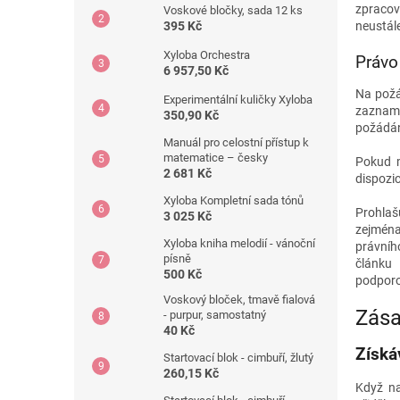
zpracov
Voskové bločky, sada 12 ks
neustále
395 Kč
Xyloba Orchestra
Právo
6 957,50 Kč
Na požá
Experimentální kuličky Xyloba
zazname
350,90 Kč
požádán
Manuál pro celostní přístup k
matematice – česky
Pokud m
2 681 Kč
dispozic
Xyloba Kompletní sada tónů
Prohlaš
3 025 Kč
zejména
Xyloba kniha melodií - vánoční
právníh
písně
článku
500 Kč
podporo
Voskový bloček, tmavě fialová
Zása
- purpur, samostatný
40 Kč
Získá
Startovací blok - cimbuří, žlutý
260,15 Kč
Když na