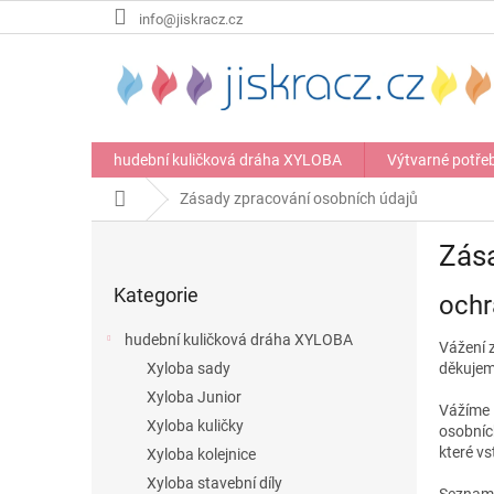
Přejít
info@jiskracz.cz
na
obsah
hudební kuličková dráha XYLOBA
Výtvarné potře
Domů
Zásady zpracování osobních údajů
P
Zása
o
Přeskočit
s
Kategorie
kategorie
ochr
t
r
hudební kuličková dráha XYLOBA
Vážení 
a
Xyloba sady
děkujem
n
Xyloba Junior
n
Vážíme 
í
Xyloba kuličky
osobních
p
které vs
Xyloba kolejnice
a
Xyloba stavební díly