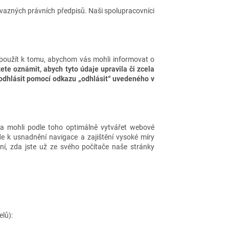
vazných právních předpisů. Naši spolupracovníci
 použít k tomu, abychom vás mohli informovat o
ete oznámit, abych tyto údaje upravila či zcela
odhlásit pomocí odkazu „odhlásit“ uvedeného v
a mohli podle toho optimálně vytvářet webové
de k usnadnění navigace a zajištění vysoké míry
ní, zda jste už ze svého počítače naše stránky
lů):