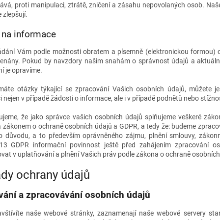
ává, proti manipulaci, ztrátě, zničení a zásahu nepovolaných osob. Naš
 zlepšují.
 na informace
dání Vám podle možnosti obratem a písemně (elektronickou formou) 
nány. Pokud by navzdory našim snahám o správnost údajů a aktuáln
í je opravíme.
áte otázky týkající se zpracování Vašich osobních údajů, můžete 
i nejen v případě žádosti o informace, ale i v případě podnětů nebo stížnos
ujeme, že jako správce vašich osobních údajů splňujeme veškeré zákon
 zákonem o ochraně osobních údajů a GDPR, a tedy že: budeme zpracov
o důvodu, a to především oprávněného zájmu, plnění smlouvy, zákonné
 13 GDPR informační povinnost ještě před zahájením zpracování
vat v uplatňování a plnění Vašich práv podle zákona o ochraně osobníc
dy ochrany údajů
vání a zpracovávání osobních údajů
vštívíte naše webové stránky, zaznamenají naše webové servery st