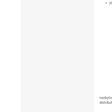
p
nezbytn
distribu