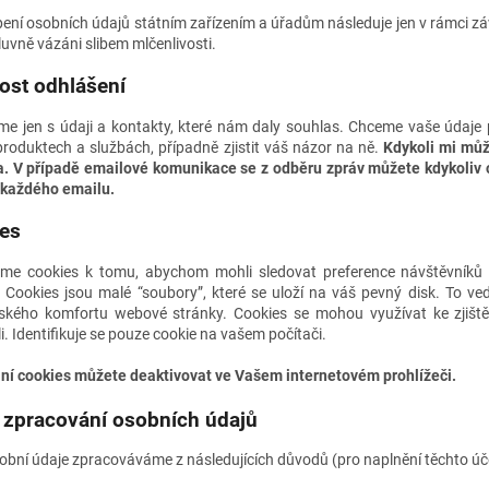
ení osobních údajů státním zařízením a úřadům následuje jen v rámci zá
uvně vázáni slibem mlčenlivosti.
st odhlášení
me jen s údaji a kontakty, které nám daly souhlas. Chceme vaše údaje
produktech a službách, případně zjistit váš názor na ně.
Kdykoli mi můž
. V případě emailové komunikace se z odběru zpráv můžete kdykoliv 
 každého emailu.
es
me cookies k tomu, abychom mohli sledovat preference návštěvníků 
. Cookies jsou malé “soubory”, které se uloží na váš pevný disk. To ve
lského komfortu webové stránky. Cookies se mohou využívat ke zjiště
li. Identifikuje se pouze cookie na vašem počítači.
ní cookies můžete deaktivovat ve Vašem internetovém prohlížeči.
 zpracování osobních údajů
obní údaje zpracováváme z následujících důvodů (pro naplnění těchto úče