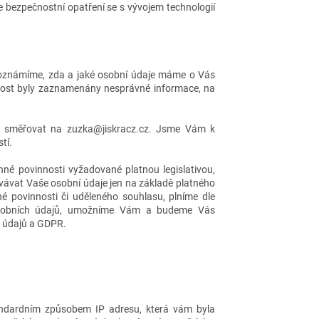
e bezpečnostní opatření se s vývojem technologií
oznámíme, zda a jaké osobní údaje máme o Vás
ost byly zaznamenány nesprávné informace, na
je směřovat na zuzka@jiskracz.cz. Jsme Vám k
tí.
né povinnosti vyžadované platnou legislativou,
ávat Vaše osobní údaje jen na základě platného
 povinnosti či uděleného souhlasu, plníme dle
 osobních údajů, umožníme Vám a budeme Vás
h údajů a GDPR.
andardním způsobem IP adresu, která vám byla