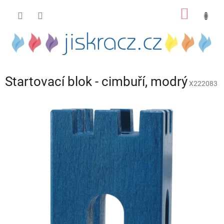
Přejít
NÁKUP
na
obsah
KOŠÍK
Startovací blok - cimbuří, modrý
X222083