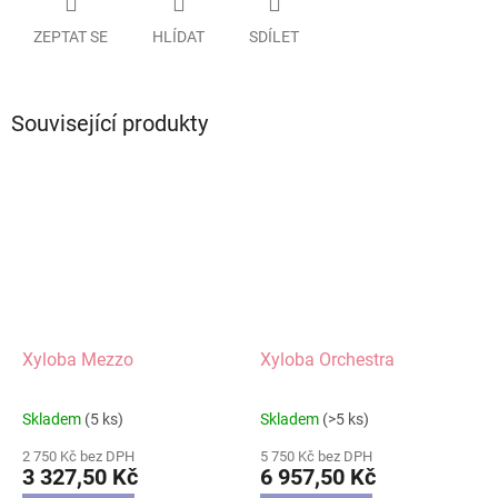
ZEPTAT SE
HLÍDAT
SDÍLET
Související produkty
Xyloba Mezzo
Xyloba Orchestra
Skladem
(5 ks)
Skladem
(>5 ks)
Průměrné
Průměrné
hodnocení
hodnocení
2 750 Kč bez DPH
5 750 Kč bez DPH
produktu
produktu
3 327,50 Kč
6 957,50 Kč
je
je