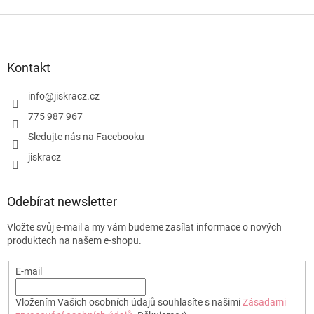
Z
á
p
a
Kontakt
t
í
info
@
jiskracz.cz
775 987 967
Sledujte nás na Facebooku
jiskracz
Odebírat newsletter
Vložte svůj e-mail a my vám budeme zasílat informace o nových
produktech na našem e-shopu.
E-mail
Vložením Vašich osobních údajů souhlasíte s našimi
Zásadami