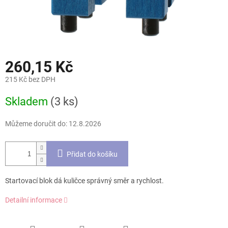
260,15 Kč
215 Kč bez DPH
Měrná
Skladem
(3 ks)
cena:
Můžeme doručit do:
12.8.2026
Přidat do košíku
Startovací blok dá kuličce správný směr a rychlost.
Detailní informace