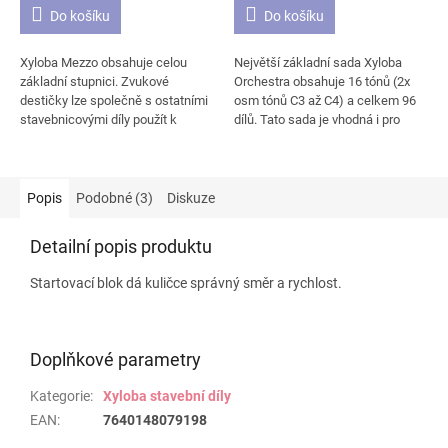
4,1
4,7
Do košíku
Do košíku
z
z
5
5
Xyloba Mezzo obsahuje celou
Největší základní sada Xyloba
hvězdiček.
hvězdiček.
základní stupnici. Zvukové
Orchestra obsahuje 16 tónů (2x
destičky lze společně s ostatními
osm tónů C3 až C4) a celkem 96
stavebnicovými díly použít k
dílů. Tato sada je vhodná i pro
sestavení kuličkové dráhy hrající
větší skupiny
mnoho různých melodií. Přesný
stavebníků/skladatelů. Zvukové
rozsah sady si můžete
destičky kuličkové dráhy se
prohlédnout na druhém obrázku.
rozezvučí do mnoha melodií. Dle
Popis
Podobné (3)
Diskuze
přiloženého návodu můžete
sestavit několik drobných
Detailní popis produktu
skladeb. Vaší fantazii se však
meze nekladou. Přesný obsah
Startovací blok dá kuličce správný směr a rychlost.
sady Orchestra si můžete
prohlédnout na druhém obrázku.
Doplňkové parametry
Kategorie
:
Xyloba stavební díly
EAN
:
7640148079198