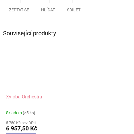
ZEPTAT SE
HLÍDAT
SDÍLET
Související produkty
Xyloba Orchestra
Skladem
(>5 ks)
Průměrné
hodnocení
5 750 Kč bez DPH
produktu
6 957,50 Kč
je