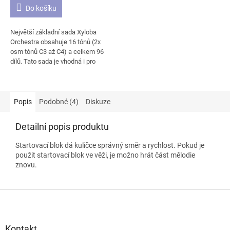
4,7
Do košíku
z
5
Největší základní sada Xyloba
hvězdiček.
Orchestra obsahuje 16 tónů (2x
osm tónů C3 až C4) a celkem 96
dílů. Tato sada je vhodná i pro
větší skupiny
stavebníků/skladatelů. Zvukové
destičky kuličkové dráhy se
rozezvučí do mnoha melodií. Dle
Popis
Podobné (4)
Diskuze
přiloženého návodu můžete
sestavit několik drobných
Detailní popis produktu
skladeb. Vaší fantazii se však
meze nekladou. Přesný obsah
Startovací blok dá kuličce správný směr a rychlost. Pokud je
sady Orchestra si můžete
použit startovací blok ve věži, je možno hrát část mělodie
prohlédnout na druhém obrázku.
znovu.
Z
á
p
a
Kontakt