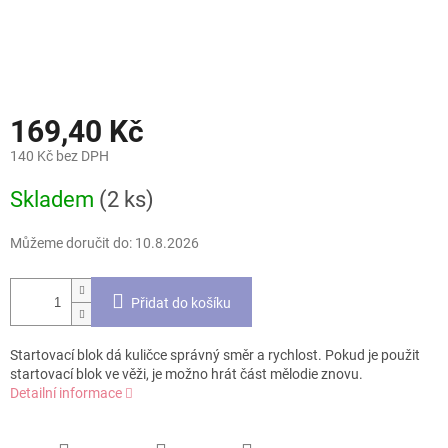
169,40 Kč
140 Kč bez DPH
Měrná
Skladem
(2 ks)
cena:
Můžeme doručit do:
10.8.2026
Přidat do košíku
Startovací blok dá kuličce správný směr a rychlost. Pokud je použit
startovací blok ve věži, je možno hrát část mělodie znovu.
Detailní informace