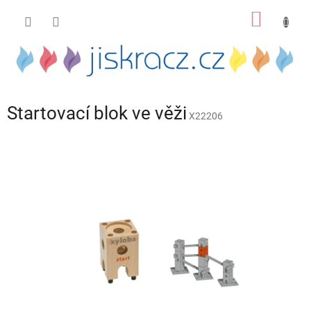
Přejít
NÁKUP
na
obsah
KOŠÍK
Startovací blok ve věži
X22206