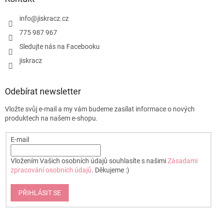
t
í
info
@
jiskracz.cz
775 987 967
Sledujte nás na Facebooku
jiskracz
Odebírat newsletter
Vložte svůj e-mail a my vám budeme zasílat informace o nových
produktech na našem e-shopu.
E-mail
Vložením Vašich osobních údajů souhlasíte s našimi
Zásadami
zpracování osobních údajů
. Děkujeme :)
PŘIHLÁSIT SE