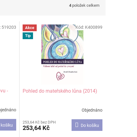
4
položek celkem
:
519203
Kód:
K400899
Akce
Tip
vu -
Pohled do mateřského lůna (2014)
bjednáno
Objednáno
Průměrné
hodnocení
253,64 Kč bez DPH
produktu
 košíku
Do košíku
253,64 Kč
je
5,0