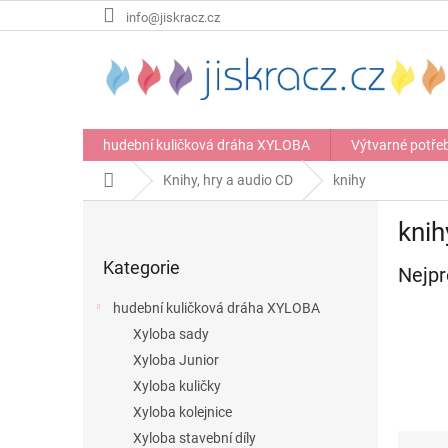
Přejít
info@jiskracz.cz
na
obsah
hudební kuličková dráha XYLOBA
Výtvarné potře
Domů
Knihy, hry a audio CD
knihy
P
knih
o
Přeskočit
s
Kategorie
kategorie
Nejpr
t
r
hudební kuličková dráha XYLOBA
a
Xyloba sady
n
Xyloba Junior
n
í
Xyloba kuličky
p
Xyloba kolejnice
a
Ř
Xyloba stavební díly