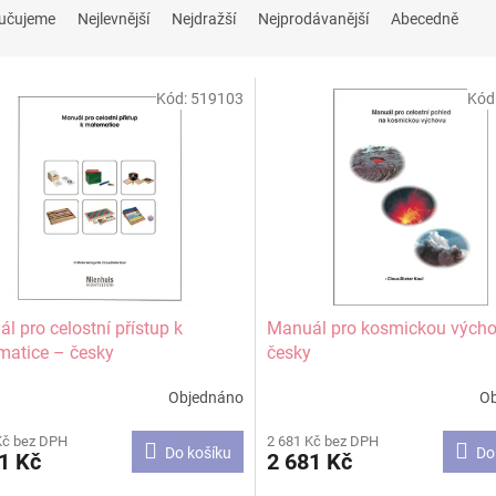
učujeme
Nejlevnější
Nejdražší
Nejprodávanější
Abecedně
Kód:
519103
Kód
l pro celostní přístup k
Manuál pro kosmickou výcho
atice – česky
česky
Objednáno
O
rné
Průměrné
cení
hodnocení
Kč bez DPH
2 681 Kč bez DPH
ktu
produktu
Do košíku
Do
1 Kč
2 681 Kč
je
5,0