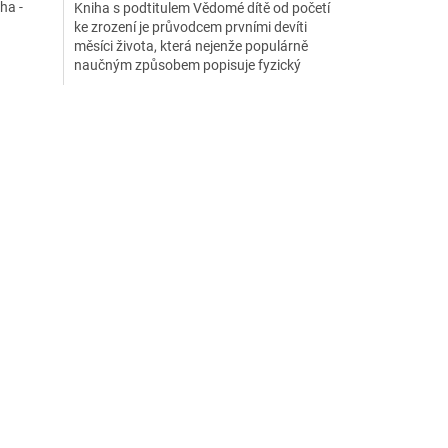
ha -
Kniha s podtitulem Vědomé dítě od početí
z
ke zrození je průvodcem prvními devíti
5
měsíci života, která nejenže populárně
hvězdiček.
naučným způsobem popisuje fyzický
vývoj, ale především představuje
nenarozené dítě jako citlivou, vnímající a
vědomou bytost.
Přináší více porozumění a respektu pro
naše děti, i pro nás samotné...
Je určena nejen všem aktivním rodičům a
prarodičům, ale i profesionálům ze
souvisejících profesí (porodním
asistentkám, dulám, pediatrům,
gynekologům, psychologům...).
Počet stran 272, formát 14,8x21cm.