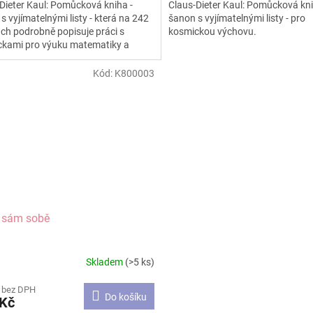
Dieter Kaul: Pomůcková kniha -
Claus-Dieter Kaul: Pomůcková kni
z
s vyjímatelnými listy - která na 242
šanon s vyjímatelnými listy - pro
5
ch podrobně popisuje práci s
kosmickou výchovu.
ček.
hvězdiček.
kami pro výuku matematiky a
rie.
Kód:
K800003
t sám sobě
Skladem
(>5 ks)
rné
cení
 bez DPH
ktu
Do košíku
 Kč