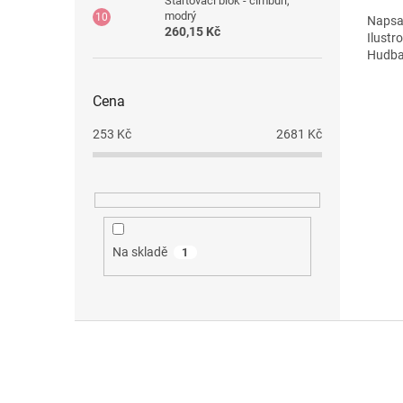
Startovací blok - cimbuří,
4,8
modrý
Napsa
z
260,15 Kč
Ilustr
5
Hudba:
hvězdi
Čtvrtá
Cena
cestu 
se svo
253
Kč
2681
Kč
znovus
Unive
Na skladě
1
Z
á
p
a