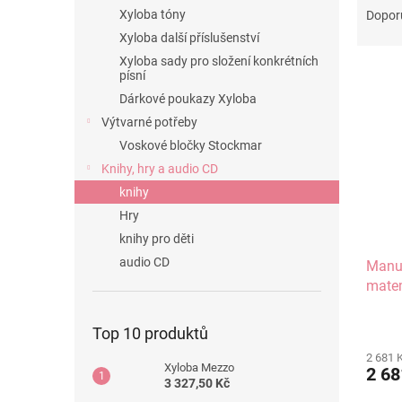
n
a
Xyloba tóny
Dopor
e
z
Xyloba další příslušenství
l
e
Xyloba sady pro složení konkrétních
V
n
písní
ý
í
Dárkové poukazy Xyloba
p
p
Výtvarné potřeby
i
r
Voskové bločky Stockmar
s
o
p
d
Knihy, hry a audio CD
r
u
knihy
o
k
Hry
d
t
knihy pro děti
u
ů
audio CD
Manuá
k
matem
t
ů
Průmě
Top 10 produktů
hodno
2 681 
produ
Xyloba Mezzo
2 68
je
3 327,50 Kč
4,8