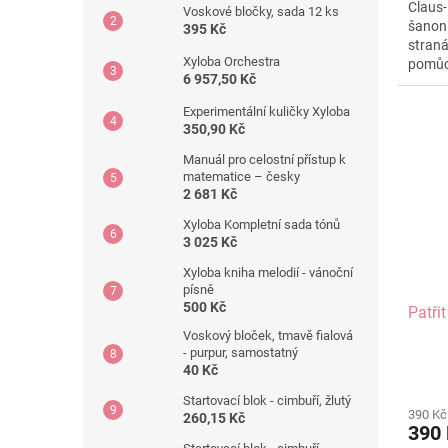
Claus-
z
Voskové bločky, sada 12 ks
šanon 
5
395 Kč
straná
hvězdi
Xyloba Orchestra
pomůc
6 957,50 Kč
geomet
Experimentální kuličky Xyloba
350,90 Kč
Manuál pro celostní přístup k
matematice – česky
2 681 Kč
Xyloba Kompletní sada tónů
3 025 Kč
Xyloba kniha melodií - vánoční
písně
500 Kč
Patři
Voskový bloček, tmavě fialová
- purpur, samostatný
40 Kč
Průmě
hodno
Startovací blok - cimbuří, žlutý
390 Kč
produ
260,15 Kč
390
je