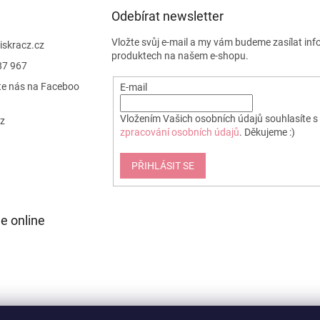
s
u
Odebírat newsletter
Vložte svůj e-mail a my vám budeme zasílat in
jiskracz.cz
produktech na našem e-shopu.
87 967
te nás na Faceboo
E-mail
Vložením Vašich osobních údajů souhlasíte s
cz
zpracování osobních údajů
. Děkujeme :)
PŘIHLÁSIT SE
e online