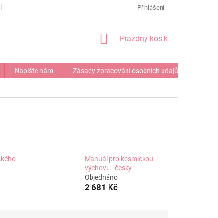
NAPIŠTE NÁM
Přihlášení
NÁKUPNÍ
Prázdný košík
KOŠÍK
Napište nám
Zásady zpracování osobních údajů
ského
Manuál pro kosmickou
výchovu - česky
Objednáno
2 681 Kč