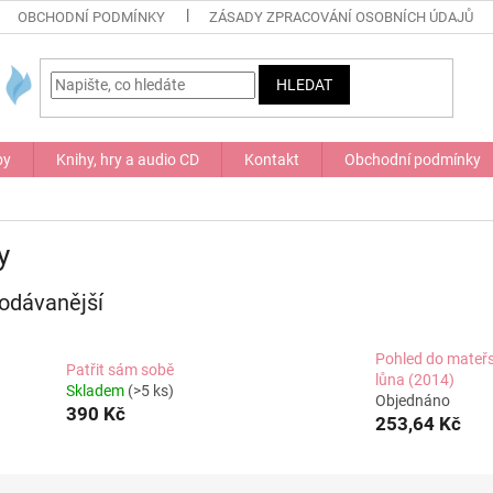
OBCHODNÍ PODMÍNKY
ZÁSADY ZPRACOVÁNÍ OSOBNÍCH ÚDAJŮ
HLEDAT
by
Knihy, hry a audio CD
Kontakt
Obchodní podmínky
y
odávanější
Pohled do mateř
Patřit sám sobě
lůna (2014)
Skladem
(>5 ks)
Objednáno
390 Kč
253,64 Kč