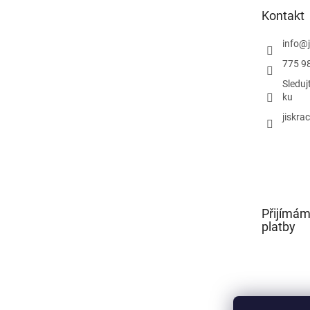
t
Kontakt
í
info
@
775 9
Sleduj
ku
jiskra
Přijímám
platby