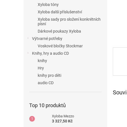
n
Xyloba tóny
e
Xyloba další příslušenství
l
Xyloba sady pro složení konkrétních
písní
Dárkové poukazy Xyloba
Výtvarné potřeby
Voskové bločky Stockmar
Knihy, hry a audio CD
knihy
Hry
knihy pro děti
audio CD
Souvi
Top 10 produktů
Xyloba Mezzo
3 327,50 Kč