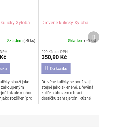
 kuličky Xyloba
Dřevěné kuličky Xyloba
Další
produkt
Skladem
(>5 ks)
Skladem
(>5 ks)
Průměrné
hodnocení
 DPH
290 Kč bez DPH
produktu
 Kč
350,90 Kč
je
5,0
šíku
Do košíku
z
5
hvězdiček.
ličky slouží jako
Dřevěné kuličky se používají
k zakoupeným
stejně jako skleněné. Dřevěná
jně tak ale mohou
kulička úhozem o hrací
 jako rozšíření pro
destičku zahraje tón. Různé
likovanější stavby a
kuličky z různého dřeva pak
la.
vydávají jinou sílu tónu.
Celkem devět kusů dřevěných
kuliček je vyrobeno z
následujících materiálů: javor,