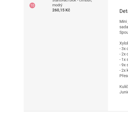
Startovací blok - cimbuří,
modrý
260,15 Kč
Det
Mini 
sada
Spou
Xylo
- 3x
- 2x 
- 1x 
- 9x
- 2x
Přes
Kuli
Juni
Z
á
p