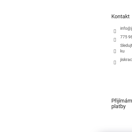
a
t
Kontakt
í
info
@
775 9
Sleduj
ku
jiskra
Přijímám
platby