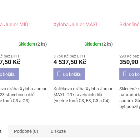
a Junior MIDI
Xyloba Junior MAXI
Skleněné
Skladem
(2 ks)
Skladem
(2 ks)
Průměrné
Průměrné
hodnocení
hodnocení
Kč bez DPH
3 750 Kč bez DPH
290 Kč bez
produktu
produktu
7,50 Kč
4 537,50 Kč
350,90
je
je
5,0
5,0
o košíku
Do košíku
Do ko
z
z
5
5
hvězdiček.
hvězdiček.
ová dráha Xyloba Junior
Kuličková dráha Xyloba Junior
Skleněné ku
 23 stavebních dílů
MAXI - 29 stavebních dílů
náhradní 
ě tónů C3 a G3)
(včetně tónů C3, E3, G3 a C4)
sadám. Ste
být použity
větší a kop
hudební dí
s
Podobné (8)
Diskuze