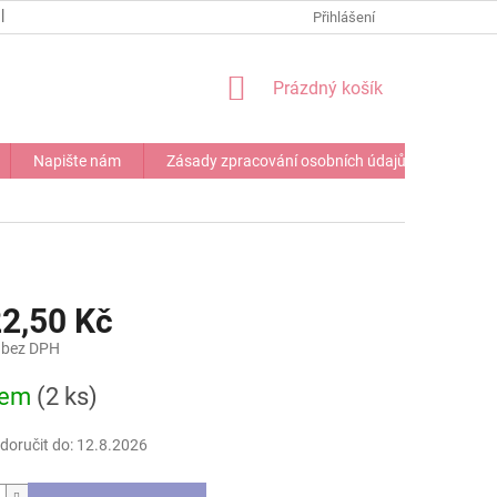
NAPIŠTE NÁM
Přihlášení
NÁKUPNÍ
Prázdný košík
KOŠÍK
Napište nám
Zásady zpracování osobních údajů
22,50 Kč
 bez DPH
dem
(2 ks)
oručit do:
12.8.2026