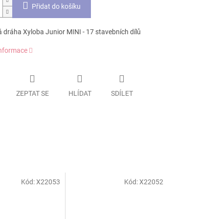
Přidat do košíku
 dráha Xyloba Junior MINI - 17 stavebních dílů
informace
ZEPTAT SE
HLÍDAT
SDÍLET
Kód:
X22053
Kód:
X22052