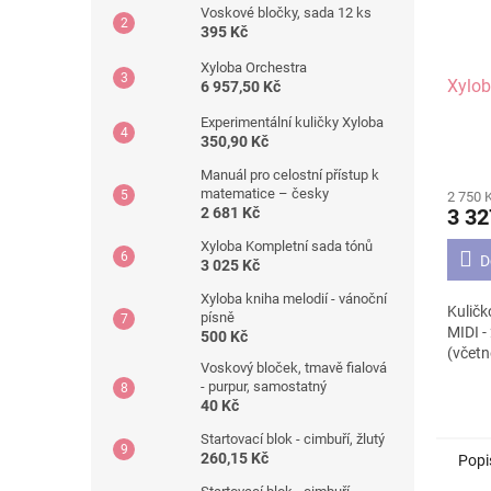
Voskové bločky, sada 12 ks
395 Kč
Xyloba Orchestra
Xylob
6 957,50 Kč
Experimentální kuličky Xyloba
350,90 Kč
Manuál pro celostní přístup k
matematice – česky
2 750 
3 32
2 681 Kč
Xyloba Kompletní sada tónů
D
3 025 Kč
Xyloba kniha melodií - vánoční
Kuličk
písně
MIDI -
500 Kč
(včetn
Voskový bloček, tmavě fialová
- purpur, samostatný
40 Kč
Startovací blok - cimbuří, žlutý
260,15 Kč
Popi