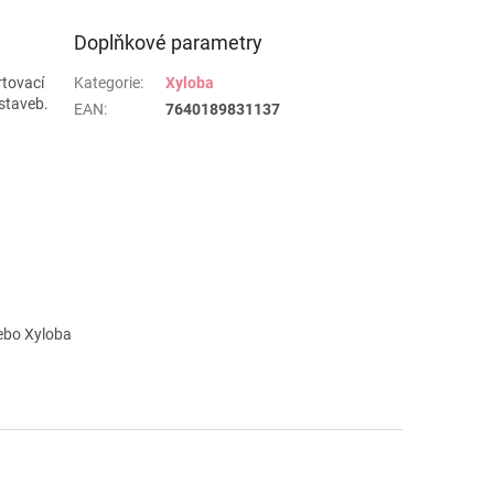
buk, ořech, jilm, tis, modřín,
dub, smrk, třešeň.
Doplňkové parametry
rtovací
Kategorie
:
Xyloba
staveb.
EAN
:
7640189831137
nebo Xyloba