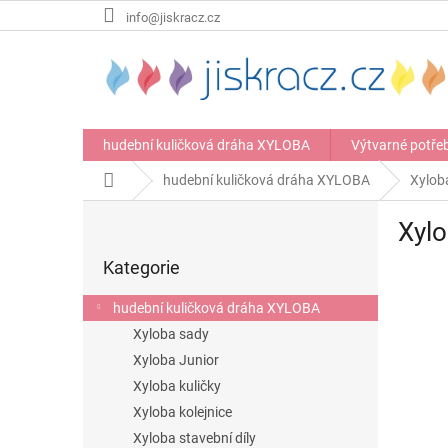
Přejít
info@jiskracz.cz
na
obsah
hudební kuličková dráha XYLOBA
Výtvarné potře
Domů
hudební kuličková dráha XYLOBA
Xylob
P
Xylo
o
Přeskočit
s
Kategorie
kategorie
t
r
hudební kuličková dráha XYLOBA
a
Xyloba sady
n
Xyloba Junior
n
í
Xyloba kuličky
p
Xyloba kolejnice
a
Xyloba stavební díly