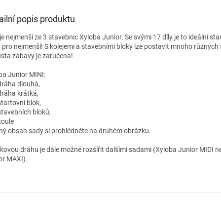
ailní popis produktu
je nejmenší ze 3 stavebnic Xyloba Junior. Se svými 17 díly je to ideální sta
 pro nejmenší! S kolejemi a stavebními bloky lze postavit mnoho různých 
sta zábavy je zaručena!
ba Junior MINI:
 dráha dlouhá,
dráha krátká,
startovní blok,
 stavebních bloků,
 koule
ný obsah sady si prohlédněte na druhém obrázku.
čkovou dráhu je dále možné rozšířit dalšími sadami (Xyloba Junior MIDI 
or MAXI).