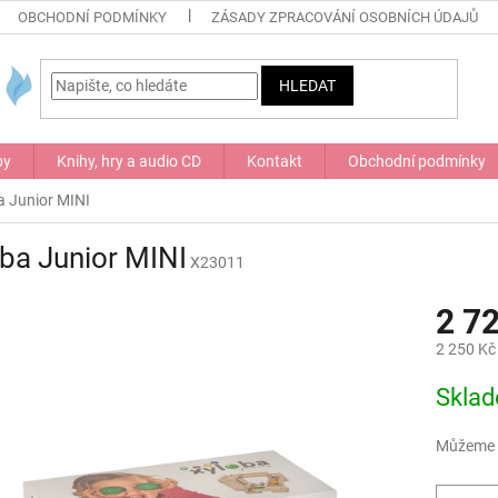
OBCHODNÍ PODMÍNKY
ZÁSADY ZPRACOVÁNÍ OSOBNÍCH ÚDAJŮ
HLEDAT
by
Knihy, hry a audio CD
Kontakt
Obchodní podmínky
a Junior MINI
ba Junior MINI
X23011
2 7
2 250 Kč
Měrná
Skla
cena:
Můžeme d