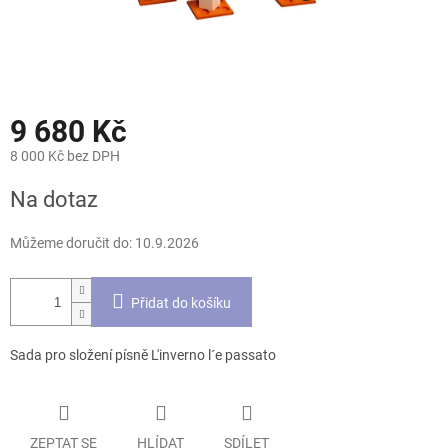
9 680 Kč
8 000 Kč bez DPH
Měrná
Na dotaz
cena:
Můžeme doručit do:
10.9.2026
Přidat do košíku
Sada pro složení písně L'inverno l´e passato
ZEPTAT SE
HLÍDAT
SDÍLET