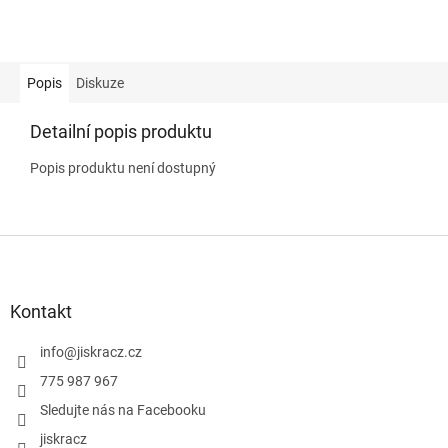
Popis
Diskuze
Detailní popis produktu
Popis produktu není dostupný
Z
á
p
a
Kontakt
t
í
info
@
jiskracz.cz
775 987 967
Sledujte nás na Facebooku
jiskracz