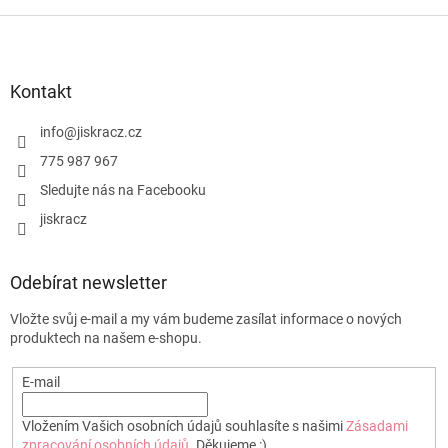
Z
á
p
a
Kontakt
t
í
info
@
jiskracz.cz
775 987 967
Sledujte nás na Facebooku
jiskracz
Odebírat newsletter
Vložte svůj e-mail a my vám budeme zasílat informace o nových
produktech na našem e-shopu.
E-mail
Vložením Vašich osobních údajů souhlasíte s našimi
Zásadami
zpracování osobních údajů
. Děkujeme :)