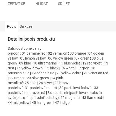
ZEPTAT SE
HLÍDAT
SDÍLET
Popis
Diskuze
Detailní popis produktu
Další dostupné barvy:
přírodní: 01 carmine red ¦ 02 vermilion ¦ 03 orange ¦ 04 golden
yellow ¦ 05 lemon yellow ¦ 06 yellow green ¦ 07 green ¦ 08 blue
green ¦ 09 blue ¦ 10 ultramarine ¦ 11 blue violet ¦ 12 red violet ¦ 13
rust ¦ 14 yellow brown ¦ 15 black ¦ 16 white ¦ 17 grey ¦ 18
prussian blue ¦ 19 cobalt blue ¦ 20 yellow ochre ¦ 21 venetian red
¦ 22 umber ¦ 23 olive green ¦ 24 pink
metalické: 25 gold ¦ 26 silver ¦ 28 bronz
pastelové: 31 pastelová modrá ¦ 32 pastelová fialová ¦ 33
pastelová modrozelená ¦ 34 pearl pink (pastelová korálová)
syté (ostré, "nepřírodní" odstíny): 42 magenta ¦ 43 flame red ¦
44 mid yellow ¦ 45 leaf green ¦ 47 indigo