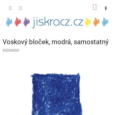
Přejít
NÁKUP
na
obsah
KOŠÍK
Voskový bloček, modrá, samostatný
85036009