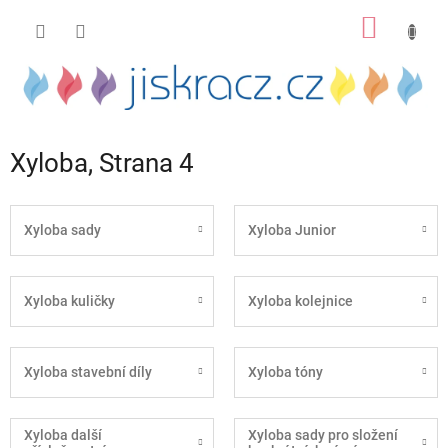
Přejít
NÁKUP
na
obsah
KOŠÍK
Xyloba
, Strana 4
Xyloba sady
Xyloba Junior
Xyloba kuličky
Xyloba kolejnice
Xyloba stavební díly
Xyloba tóny
Xyloba další
Xyloba sady pro složení