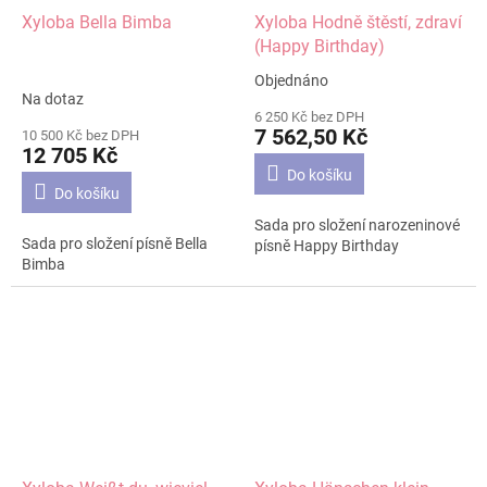
Xyloba Bella Bimba
Xyloba Hodně štěstí, zdraví
(Happy Birthday)
Objednáno
Průměrné
Na dotaz
hodnocení
6 250 Kč bez DPH
produktu
7 562,50 Kč
10 500 Kč bez DPH
je
12 705 Kč
4,8
Do košíku
z
Do košíku
5
Sada pro složení narozeninové
hvězdiček.
Sada pro složení písně Bella
písně Happy Birthday
Bimba