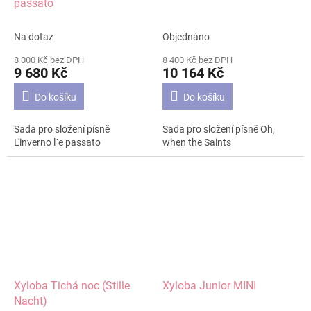
passato
Na dotaz
Objednáno
8 000 Kč bez DPH
8 400 Kč bez DPH
9 680 Kč
10 164 Kč
Do košíku
Do košíku
Sada pro složení písně
Sada pro složení písně Oh,
L'inverno l´e passato
when the Saints
Xyloba Tichá noc (Stille
Xyloba Junior MINI
Nacht)