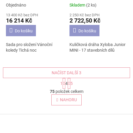
Objednáno
Skladem
(2 ks)
Průměrné
Průměrné
hodnocení
hodnocení
13 400 Kč bez DPH
2 250 Kč bez DPH
produktu
produktu
16 214 Kč
2 722,50 Kč
je
je
5,0
5,0
Do košíku
Do košíku
z
z
5
5
Sada pro složení Vánoční
Kuličková dráha Xyloba Junior
hvězdiček.
hvězdiček.
koledy Tichá noc
MINI - 17 stavebních dílů
NAČÍST DALŠÍ 3
S
1
4
5
t
O
r
75
položek celkem
v
á
l
NAHORU
n
á
k
o
d
v
Z
a
á
c
á
n
í
p
í