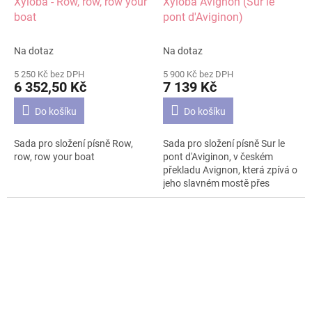
Xyloba - Row, row, row your
Xyloba Avignon (Sur le
- Stille Nacht
boat
pont d'Aviginon)
Na dotaz
Na dotaz
5 250 Kč bez DPH
5 900 Kč bez DPH
6 352,50 Kč
7 139 Kč
Do košíku
Do košíku
Sada pro složení písně Row,
Sada pro složení písně Sur le
row, row your boat
pont d'Aviginon, v českém
překladu Avignon, která zpívá o
jeho slavném mostě přes
Rhonu.