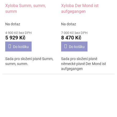
Xyloba Summ, summ,
Xyloba Der Mond ist
summ
aufgegangen
Na dotaz
Na dotaz
4 900 Kč bez DPH
7 000 Kč bez DPH
5 929 Kč
8 470 Kč
Do košíku
Do košíku
Sada pro složení písně Summ,
Sada pro složení písně
summ, summ.
německé písně Der Mond ist
aufgegangen