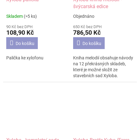
švýcarská edice
Skladem
(>5 ks)
Objednáno
Průměrné
Průměrné
hodnocení
hodnocení
90 Kč bez DPH
650 Kč bez DPH
produktu
produktu
108,90 Kč
786,50 Kč
je
je
5,0
5,0
Do košíku
Do košíku
z
z
5
5
Palička ke xylofonu
Kniha melodií obsahuje návody
hvězdiček.
hvězdiček.
na 12 překrásných skladeb,
které je možné složit ze
stavebních sad Xyloba.