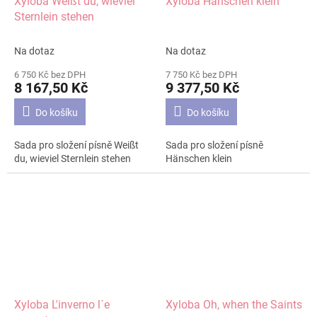
Xyloba Weißt du, wieviel
Xyloba Hänschen klein
Sternlein stehen
Na dotaz
Na dotaz
6 750 Kč bez DPH
7 750 Kč bez DPH
8 167,50 Kč
9 377,50 Kč
Do košíku
Do košíku
Sada pro složení písně Weißt
Sada pro složení písně
du, wieviel Sternlein stehen
Hänschen klein
Xyloba L'inverno l´e
Xyloba Oh, when the Saints