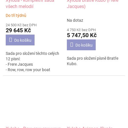
Xyloba - kompletní sada
Xyloba Bratře Kubo (Frere
všech melodií
Jacques)
Do tří týdnů
Průměrné
Na dotaz
hodnocení
24 500 Kč bez DPH
produktu
29 645 Kč
4 750 Kč bez DPH
je
5 747,50 Kč
5,0
Do košíku
z
Do košíku
5
Sada pro složení těchto celých
hvězdiček.
Sada pro složení písně Bratře
12 písní:
Kubo.
- Frere Jacques
- Row, row, row your boat
- Sur le pont d'Avignon
- Summ, summ, summ
- Der Mond is aufgegangen
- Bella Bimba
- Happy Birthday
- Weißt du, wieviel Sternlein
stehen
- Hänschen klein
- L'inverno l´e passato
- Oh, when the Saints