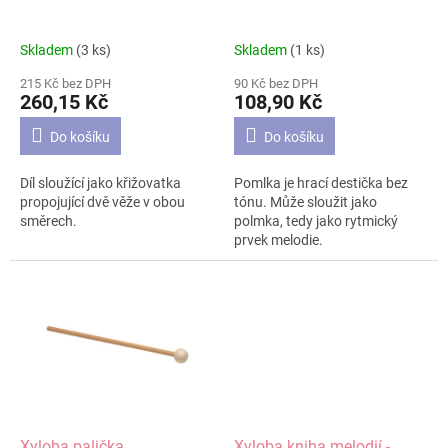
u
k
t
Skladem
(3 ks)
Skladem
(1 ks)
ů
215 Kč bez DPH
90 Kč bez DPH
260,15 Kč
108,90 Kč
Do košíku
Do košíku
Díl sloužící jako křižovatka
Pomlka je hrací destička bez
propojující dvě věže v obou
tónu. Může sloužit jako
směrech.
polmka, tedy jako rytmický
prvek melodie.
Xyloba palička
Xyloba kniha melodií -