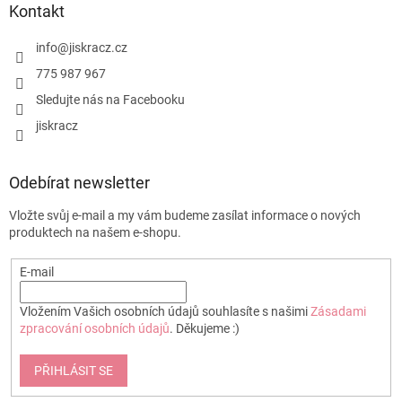
p
a
Kontakt
r
t
v
í
info
@
jiskracz.cz
k
y
775 987 967
v
Sledujte nás na Facebooku
ý
p
jiskracz
i
s
u
Odebírat newsletter
Vložte svůj e-mail a my vám budeme zasílat informace o nových
produktech na našem e-shopu.
E-mail
Vložením Vašich osobních údajů souhlasíte s našimi
Zásadami
zpracování osobních údajů
. Děkujeme :)
PŘIHLÁSIT SE