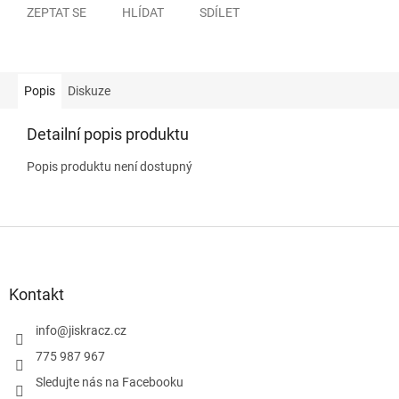
ZEPTAT SE
HLÍDAT
SDÍLET
Popis
Diskuze
Detailní popis produktu
Popis produktu není dostupný
Z
á
p
a
Kontakt
t
í
info
@
jiskracz.cz
775 987 967
Sledujte nás na Facebooku