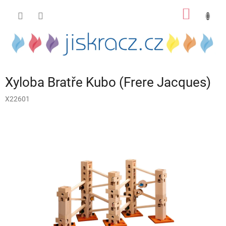
Přejít
NÁKUP
na
obsah
KOŠÍK
Xyloba Bratře Kubo (Frere Jacques)
X22601