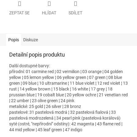
ZEPTAT SE
HLÍDAT
SDÍLET
Popis
Diskuze
Detailní popis produktu
Další dostupné barvy:
přírodní: 01 carmine red ¦ 02 vermilion ¦ 03 orange ¦ 04 golden
yellow ¦ 05 lemon yellow ¦ 06 yellow green ¦ 07 green ¦ 08 blue
green ¦ 09 blue ¦ 10 ultramarine ¦ 11 blue violet ¦ 12 red violet ¦ 13
rust ¦ 14 yellow brown ¦ 15 black ¦ 16 white ¦ 17 grey ¦ 18
prussian blue ¦ 19 cobalt blue ¦ 20 yellow ochre ¦ 21 venetian red
¦ 22 umber ¦ 23 olive green ¦ 24 pink
metalické: 25 gold ¦ 26 silver ¦ 28 bronz
pastelové: 31 pastelová modrá ¦ 32 pastelová fialová ¦ 33
pastelová modrozelená ¦ 34 pearl pink (pastelová korálová)
syté (ostré, "nepřírodní" odstíny): 42 magenta ¦ 43 flame red ¦
44 mid yellow ¦ 45 leaf green ¦ 47 indigo