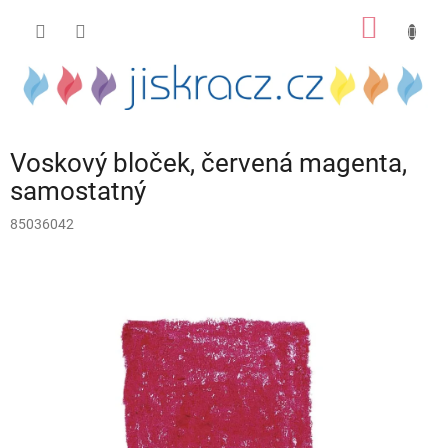
Přejít
NÁKUP
na
obsah
KOŠÍK
Voskový bloček, červená magenta,
samostatný
85036042