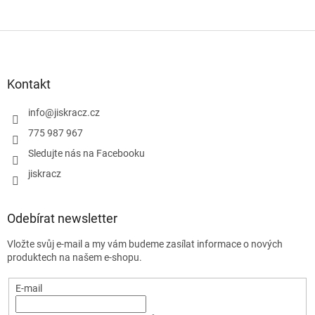
Z
á
p
a
Kontakt
t
í
info
@
jiskracz.cz
775 987 967
Sledujte nás na Facebooku
jiskracz
Odebírat newsletter
Vložte svůj e-mail a my vám budeme zasílat informace o nových
produktech na našem e-shopu.
E-mail