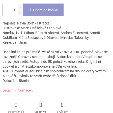
Přidat do košíku
Napsala: Pavla Soletka Krátká
Ilustrovala: Marie Snášelová Štorková
Namluvili: Jiří Lábus, Bára Hrzánová, Andrea Elsnerová, Arnošt
Goldflam, Klára Sedláčková-Oltová a Miroslav Táborský
Režie: Jan Jiráň
Úspěšná kniha pro malé i velké ožívá ve své AUDIO podobě. Slova se
rozeznějí. Obrázky se rozpohybují. Autorská hudba Vás přenese do
barevných světů. Vstupte do 5D pohrátkového světa. Originální
booklet a chytře zakomponovaná CDisková hra.
AUDIO Pohrátky jsou ideálním společníkem na dlouhé cesty vozem.
A dokáží kdykoliv rozzářit tváře dětí i dospěláků.
Délka: 1h : 58min
Detailní informace
ZEPTAT SE
HLÍDAT
SDÍLET