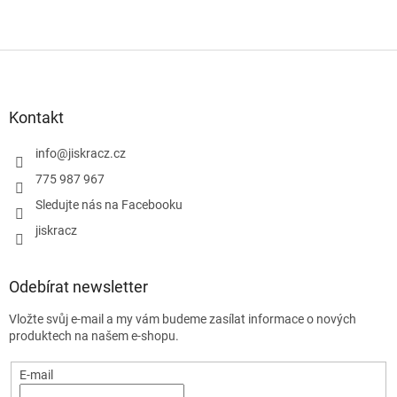
Z
á
p
a
Kontakt
t
í
info
@
jiskracz.cz
775 987 967
Sledujte nás na Facebooku
jiskracz
Odebírat newsletter
Vložte svůj e-mail a my vám budeme zasílat informace o nových
produktech na našem e-shopu.
E-mail