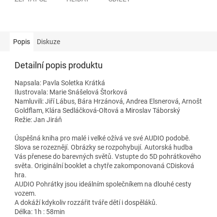
Popis
Diskuze
Detailní popis produktu
Napsala: Pavla Soletka Krátká
Ilustrovala: Marie Snášelová Štorková
Namluvili: Jiří Lábus, Bára Hrzánová, Andrea Elsnerová, Arnošt
Goldflam, Klára Sedláčková-Oltová a Miroslav Táborský
Režie: Jan Jiráň
Úspěšná kniha pro malé i velké ožívá ve své AUDIO podobě.
Slova se rozeznějí. Obrázky se rozpohybují. Autorská hudba
Vás přenese do barevných světů. Vstupte do 5D pohrátkového
světa. Originální booklet a chytře zakomponovaná CDisková
hra.
AUDIO Pohrátky jsou ideálním společníkem na dlouhé cesty
vozem.
A dokáží kdykoliv rozzářit tváře dětí i dospěláků.
Délka: 1h : 58min